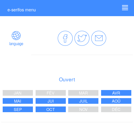
e-serifos menu
Ouvert
JAN
FÉV
MAR
AVR
MAI
JUI
JUIL
AOÛ
SEP
OCT
NOV
DÉC