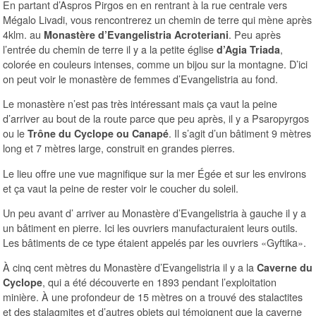
En partant d’Aspros Pirgos en en rentrant à la rue centrale vers
Mégalo Livadi, vous rencontrerez un chemin de terre qui mène après
4klm. au
. Peu après
Monastère d’Evangelistria Acroteriani
l’entrée du chemin de terre il y a la petite église
,
d’Agia Triada
colorée en couleurs intenses, comme un bijou sur la montagne. D’ici
on peut voir le monastère de femmes d’Evangelistria au fond.
Le monastère n’est pas très intéressant mais ça vaut la peine
d’arriver au bout de la route parce que peu après, il y a Psaropyrgos
ou le
. Il s’agit d’un bâtiment 9 mètres
Trône du Cyclope ou Canapé
long et 7 mètres large, construit en grandes pierres.
Le lieu offre une vue magnifique sur la mer Égée et sur les environs
et ça vaut la peine de rester voir le coucher du soleil.
Un peu avant d’ arriver au Monastère d’Evangelistria à gauche il y a
un bâtiment en pierre. Ici les ouvriers manufacturaient leurs outils.
Les bâtiments de ce type étaient appelés par les ouvriers «Gyftika».
À cinq cent mètres du Monastère d’Evangelistria il y a la
Caverne du
, qui a été découverte en 1893 pendant l’exploitation
Cyclope
minière. À une profondeur de 15 mètres on a trouvé des stalactites
et des stalagmites et d’autres objets qui témoignent que la caverne