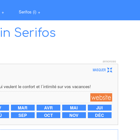
+
Serifos (i)
+
in Serifos
i veulent le confort et l΄intimité sur vos vacances!
V
MAR
AVR
MAI
JUI
Û
SEP
OCT
NOV
DÉC