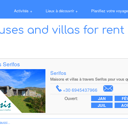
Activités
+
Lieux à découvrir
+
Planifiez votre voyage
ses and villas for rent 
 Serifos
Serifos
Maisons et villas à travers Serifos pour vous qu
+30 6945437966
Ouvert:
JAN
FÉ
JUIL
AO