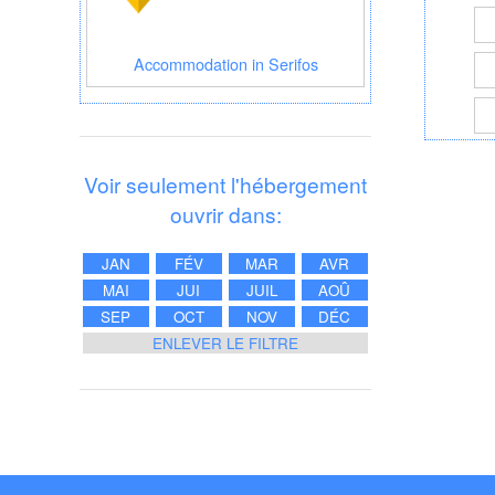
Accommodation in Serifos
Voir seulement l'hébergement
ouvrir dans:
JAN
FÉV
MAR
AVR
MAI
JUI
JUIL
AOÛ
SEP
OCT
NOV
DÉC
ENLEVER LE FILTRE