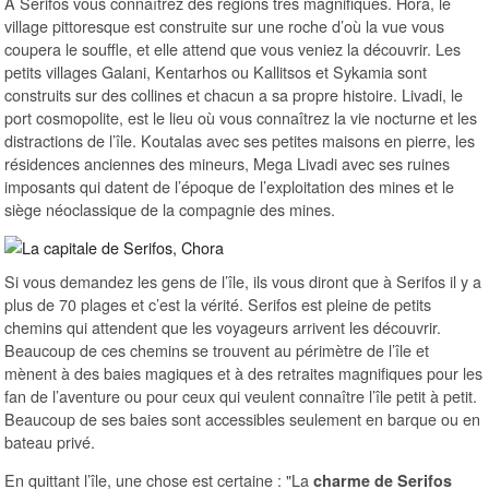
À Serifos vous connaîtrez des régions très magnifiques. Hora, le
village pittoresque est construite sur une roche d’où la vue vous
coupera le souffle, et elle attend que vous veniez la découvrir. Les
petits villages Galani, Kentarhos ou Kallitsos et Sykamia sont
construits sur des collines et chacun a sa propre histoire. Livadi, le
port cosmopolite, est le lieu où vous connaîtrez la vie nocturne et les
distractions de l’île. Koutalas avec ses petites maisons en pierre, les
résidences anciennes des mineurs, Mega Livadi avec ses ruines
imposants qui datent de l’époque de l’exploitation des mines et le
siège néoclassique de la compagnie des mines.
Si vous demandez les gens de l’île, ils vous diront que à Serifos il y a
plus de 70 plages et c’est la vérité. Serifos est pleine de petits
chemins qui attendent que les voyageurs arrivent les découvrir.
Beaucoup de ces chemins se trouvent au périmètre de l’île et
mènent à des baies magiques et à des retraites magnifiques pour les
fan de l’aventure ou pour ceux qui veulent connaître l’île petit à petit.
Beaucoup de ses baies sont accessibles seulement en barque ou en
bateau privé.
En quittant l’île, une chose est certaine : "La
charme de Serifos