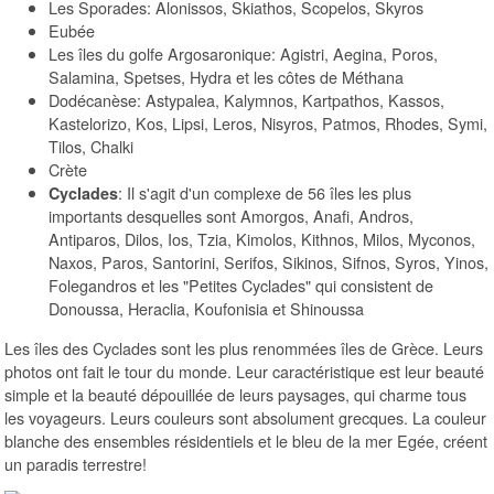
Les Sporades: Alonissos, Skiathos, Scopelos, Skyros
Eubée
Les îles du golfe Argosaronique: Agistri, Aegina, Poros,
Salamina, Spetses, Hydra et les côtes de Méthana
Dodécanèse: Astypalea, Kalymnos, Kartpathos, Kassos,
Kastelorizo, Kos, Lipsi, Leros, Nisyros, Patmos, Rhodes, Symi,
Tilos, Chalki
Crète
: Il s'agit d'un complexe de 56 îles les plus
Cyclades
importants desquelles sont Amorgos, Anafi, Andros,
Antiparos, Dilos, Ios, Tzia, Kimolos, Kithnos, Milos, Myconos,
Naxos, Paros, Santorini, Serifos, Sikinos, Sifnos, Syros, Yinos,
Folegandros et les "Petites Cyclades" qui consistent de
Donoussa, Heraclia, Koufonisia et Shinoussa
Les îles des Cyclades sont les plus renommées îles de Grèce. Leurs
photos ont fait le tour du monde. Leur caractéristique est leur beauté
simple et la beauté dépouillée de leurs paysages, qui charme tous
les voyageurs. Leurs couleurs sont absolument grecques. La couleur
blanche des ensembles résidentiels et le bleu de la mer Egée, créent
un paradis terrestre!