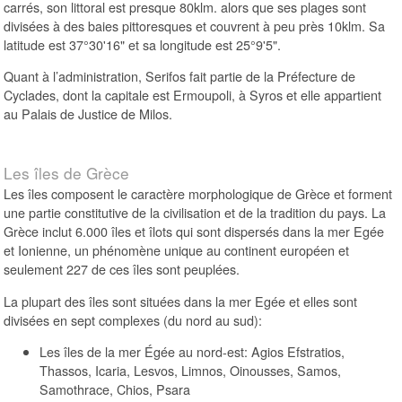
carrés, son littoral est presque 80klm. alors que ses plages sont
divisées à des baies pittoresques et couvrent à peu près 10klm. Sa
latitude est 37°30'16" et sa longitude est 25°9'5".
Quant à l’administration, Serifos fait partie de la Préfecture de
Cyclades, dont la capitale est Ermoupoli, à Syros et elle appartient
au Palais de Justice de Milos.
Les îles de Grèce
Les îles composent le caractère morphologique de Grèce et forment
une partie constitutive de la civilisation et de la tradition du pays. La
Grèce inclut 6.000 îles et îlots qui sont dispersés dans la mer Egée
et Ionienne, un phénomène unique au continent européen et
seulement 227 de ces îles sont peuplées.
La plupart des îles sont situées dans la mer Egée et elles sont
divisées en sept complexes (du nord au sud):
Les îles de la mer Égée au nord-est: Agios Efstratios,
Thassos, Icaria, Lesvos, Limnos, Oinousses, Samos,
Samothrace, Chios, Psara