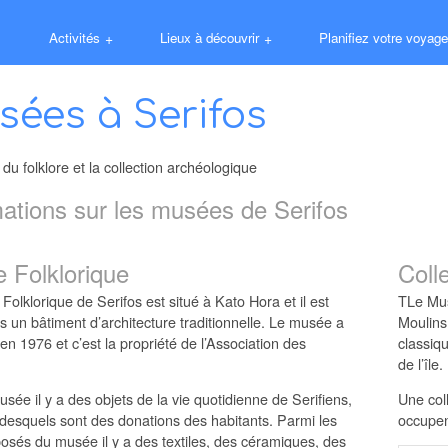
Activités
+
Lieux à découvrir
+
Planifiez votre voyage
ées à Serifos
u folklore et la collection archéologique
mations sur les musées de Serifos
 Folklorique
Coll
olklorique de Serifos est situé à Kato Hora et il est
TLe Mus
s un bâtiment d’architecture traditionnelle. Le musée a
Moulins
en 1976 et c’est la propriété de l’Association des
classiqu
de l’île.
sée il y a des objets de la vie quotidienne de Serifiens,
Une col
 desquels sont des donations des habitants. Parmi les
occupen
posés du musée il y a des textiles, des céramiques, des