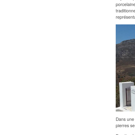
porcelaine
traditionn
représenta
Dans une s
pierres se