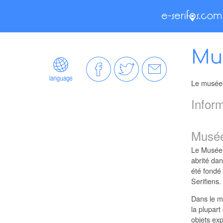
Mus
Le musée d
Infor
Musée
Le Musée F
abrité dan
été fondé 
Serifiens.
Dans le mu
la plupart
objets ex