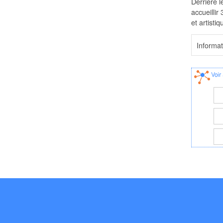
Derrière l
accueilli
et artistiq
Informa