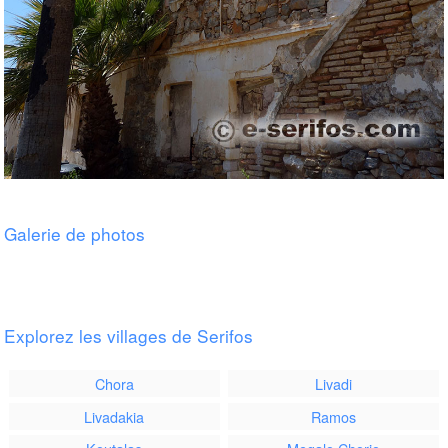
Galerie de photos
Megalo Livadi plage à Serifos
Explorez les villages de Serifos
Chora
Livadi
Livadakia
Ramos