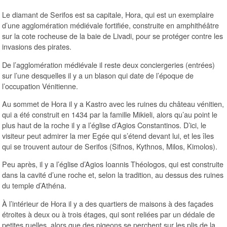
Le diamant de Serifos est sa capitale, Hora, qui est un exemplaire
d’une agglomération médiévale fortifiée, construite en amphithéâtre
sur la cote rocheuse de la baie de Livadi, pour se protéger contre les
invasions des pirates.
De l’agglomération médiévale il reste deux conciergeries (entrées)
sur l’une desquelles il y a un blason qui date de l’époque de
l’occupation Vénitienne.
Au sommet de Hora il y a Kastro avec les ruines du château vénitien,
qui a été construit en 1434 par la famille Mikieli, alors qu’au point le
plus haut de la roche il y a l’église d’Agios Constantinos. D’ici, le
visiteur peut admirer la mer Egée qui s’étend devant lui, et les îles
qui se trouvent autour de Serifos (Sifnos, Kythnos, Milos, Kimolos).
Peu après, il y a l’église d’Agios Ioannis Théologos, qui est construite
dans la cavité d’une roche et, selon la tradition, au dessus des ruines
du temple d’Athéna.
À l’intérieur de Hora il y a des quartiers de maisons à des façades
étroites à deux ou à trois étages, qui sont reliées par un dédale de
petites ruelles, alors que des pigeons se perchent sur les plis de la