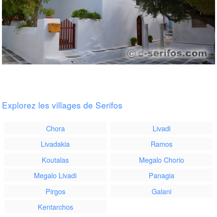
Explorez les villages de Serifos
Chora
Livadi
Livadakia
Ramos
Koutalas
Megalo Chorio
Megalo Livadi
Panagia
Pirgos
Galani
Kentarchos