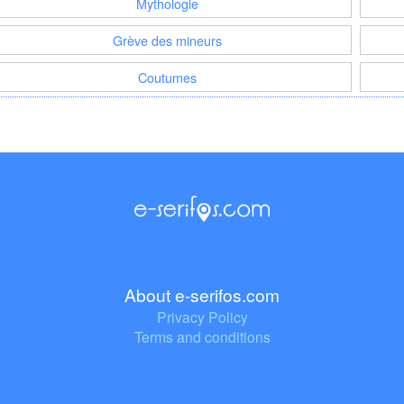
Mythologie
Grève des mineurs
Coutumes
About e-serifos.com
Privacy Policy
Terms and conditions