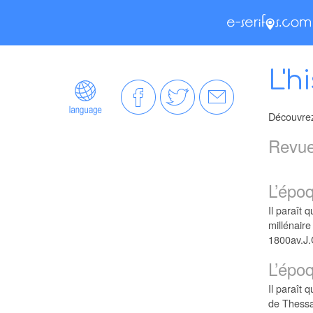
L'h
Découvrez 
Revue
L’épo
Il paraît 
millénaire
1800av.J.C
L’épo
Il paraît 
de Thessal