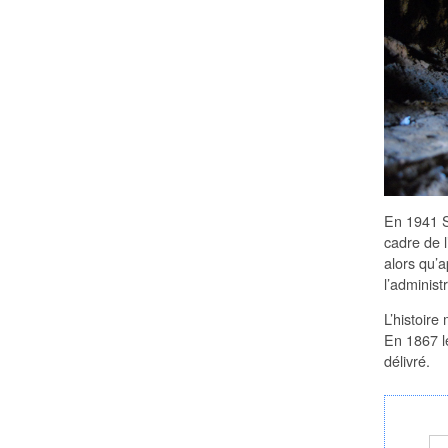
En 1941 Se
cadre de l
alors qu’a
l’administ
L’histoire
En 1867 le
délivré.