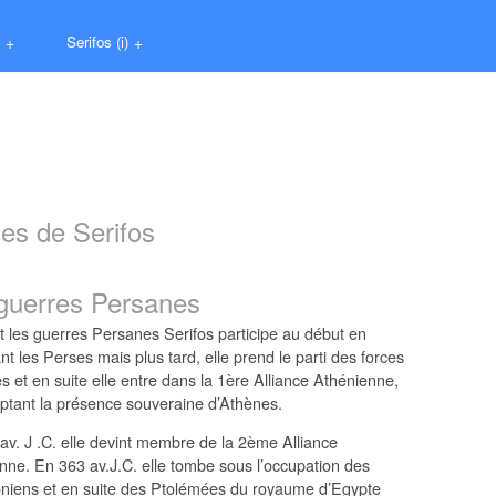
+
Serifos (i)
+
es de Serifos
guerres Persanes
 les guerres Persanes Serifos participe au début en
t les Perses mais plus tard, elle prend le parti des forces
s et en suite elle entre dans la 1ère Alliance Athénienne,
ptant la présence souveraine d’Athènes.
av. J .C. elle devint membre de la 2ème Alliance
nne. En 363 av.J.C. elle tombe sous l’occupation des
iens et en suite des Ptolémées du royaume d’Egypte