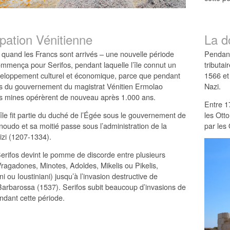
pation Vénitienne
La d
 quand les Francs sont arrivés – une nouvelle période
Pendant
mmença pour Serifos, pendant laquelle l’île connut un
tributai
eloppement culturel et économique, parce que pendant
1566 et
s du gouvernement du magistrat Vénitien Ermolao
Nazi.
es mines opérèrent de nouveau après 1.000 ans.
Entre 1
île fit partie du duché de l’Égée sous le gouvernement de
les Otto
oudo et sa moitié passe sous l’administration de la
par les 
izi (1207-1334).
Serifos devint le pomme de discorde entre plusieurs
Vragadones, Minotes, Adoldes, Mikelis ou Pikelis,
ni ou Ioustiniani) jusqu’à l’invasion destructive de
Barbarossa (1537). Serifos subit beaucoup d’invasions de
ndant cette période.