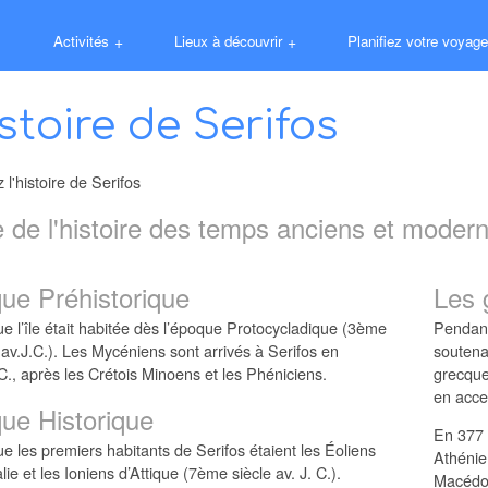
Activités
+
Lieux à découvrir
+
Planifiez votre voyage
istoire de Serifos
l'histoire de Serifos
 de l'histoire des temps anciens et modern
que Préhistorique
Les 
que l’île était habitée dès l’époque Protocycladique (3ème
Pendant
 av.J.C.). Les Mycéniens sont arrivés à Serifos en
soutenan
., après les Crétois Minoens et les Phéniciens.
grecque
en acce
que Historique
En 377 
que les premiers habitants de Serifos étaient les Éoliens
Athénie
ie et les Ioniens d’Attique (7ème siècle av. J. C.).
Macédon