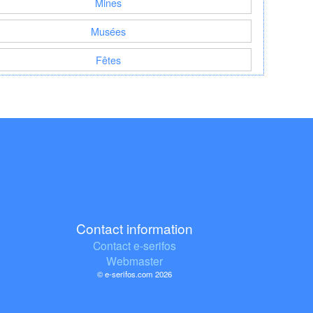
Mines
Musées
Fêtes
Contact information
Contact e-serifos
Webmaster
© e-serifos.com 2026