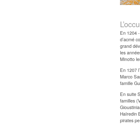
L’occu
En 1204 -
d’acmé co
grand dév
les année
Minotto l
En 1207 l’
Marco San
famille Gu
En suite 
familles (
Gioustinia
Haïredin 
pirates pe