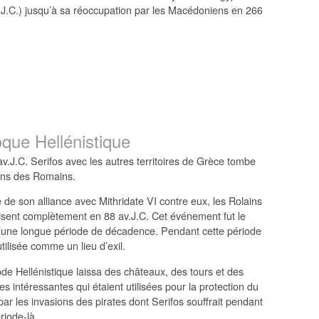
.J.C.) jusqu’à sa réoccupation par les Macédoniens en 266
oque Hellénistique
v.J.C. Serifos avec les autres territoires de Grèce tombe
ns des Romains.
 de son alliance avec Mithridate VI contre eux, les Rolains
uisent complètement en 88 av.J.C. Cet événement fut le
’une longue période de décadence. Pendant cette période
t utilisée comme un lieu d’exil.
ode Hellénistique laissa des châteaux, des tours et des
les intéressantes qui étaient utilisées pour la protection du
ar les invasions des pirates dont Serifos souffrait pendant
riode-là.