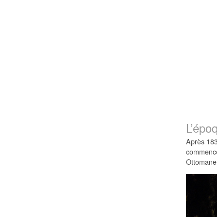
L’épo
Après 1830
commencen
Ottomane