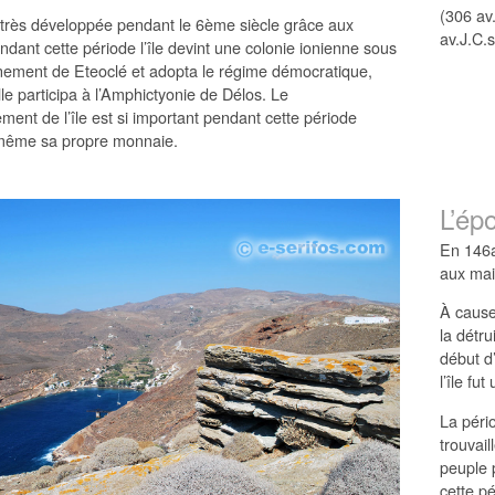
(306 av
é très développée pendant le 6ème siècle grâce aux
av.J.C.s
dant cette période l’île devint une colonie ionienne sous
nement de Eteoclé et adopta le régime démocratique,
lle participa à l’Amphictyonie de Délos. Le
ent de l’île est si important pendant cette période
 même sa propre monnaie.
L’ép
En 146a
aux mai
À cause
la détr
début d
l’île fu
La péri
trouvail
peuple p
cette pé