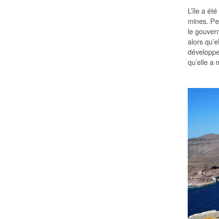
L’île a ét
mines. Pen
le gouver
alors qu’e
développem
qu’elle a